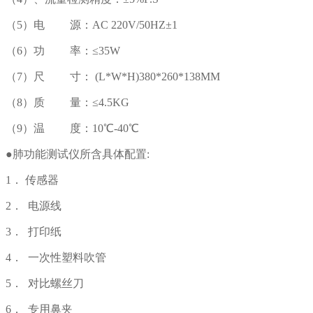
（5）电 源：AC 220V/50HZ±1
（6）功 率：≤35W
（7）尺 寸： (L*W*H)380*260*138MM
（8）质 量：≤4.5KG
（9）温 度：10℃-40℃
●肺功能测试仪所含具体配置:
1． 传感器
2． 电源线
3． 打印纸
4． 一次性塑料吹管
5． 对比螺丝刀
6． 专用鼻夹