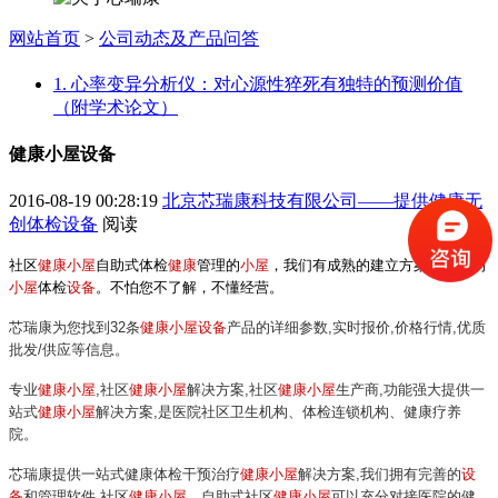
网站首页
>
公司动态及产品问答
1. 心率变异分析仪：对心源性猝死有独特的预测价值
（附学术论文）
健康小屋设备
2016-08-19 00:28:19
北京芯瑞康科技有限公司——提供健康无
创体检设备
阅读
社区
健康小屋
自助式体检
健康
管理的
小屋
，我们有成熟的建立方案与完备的
小屋
体检
设备
。不怕您不了解，不懂经营。
芯瑞康
为您找到32条
健康小屋设备
产品的详细参数,实时报价,价格行情,优质
批发/供应等信息。
专业
健康小屋
,社区
健康小屋
解决方案,社区
健康小屋
生产商,功能强大提供一
站式
健康小屋
解决方案,是医院社区卫生机构、体检连锁机构、健康疗养
院。
芯瑞康
提供一站式健康体检干预治疗
健康小屋
解决方案,我们拥有完善的
设
备
和管理软件,社区
健康小屋
、自助式社区
健康小屋
可以充分对接医院的健