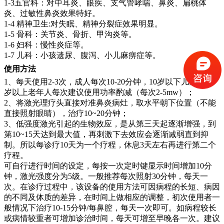
1-3五官科：对中耳炎、眼疾、支气管哮喘、鼻炎、扁桃体
炎、过敏性鼻炎效果特好。
1-4 精神卫生:对失眠、精神分裂症效果明显。
1-5 骨科：关节炎、骨折、甲沟炎等。
1-6 妇科：慢性炎症等。
1-7 儿科：小孩遗尿、腹泻、小儿麻痹症等。
使用方法
1、每天使用2-3次，成人每次10-20分钟，10岁以下儿童和60
岁以上老年人每次建议使用功率酌减（每次2-5mw）；
2、将激光理疗头直接对准鼻炎病灶，取水平朝下位置（不能
直接照射眼睛），治疗10~20分钟；
3、低强度激光引起的生物效应，是从第三天起逐渐增强，到
第10~15天达到最大值，再刺激下去效应会逐渐减弱直到抑
制。所以每诊疗10天为一个疗程，休息3天左右再进行第二个
疗程。
可自行进行时间的设定，每按一次定时键显示时间增加10分
钟，激光强度分为5级。一般推荐每次照射30分钟，每天一
次。在诊疗过程中，该设备的使用方法可因病程的长短、病因
的不同及体质的差异，在时间上做相应的调整，初次使用者一
般情况下治疗10-15分钟/每鼻腔，每天一次即可。如病程较长
或病情较重者可增加诊治时间，每天可增至早晚各一次。建议