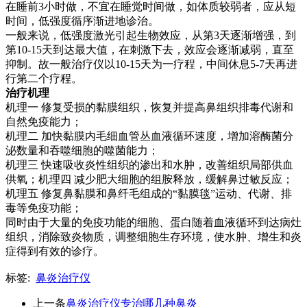
在睡前3小时做，不宜在睡觉时间做，如体质较弱者，应从短
时间，低强度循序渐进地诊治。
一般来说，低强度激光引起生物效应，从第3天逐渐增强，到
第10-15天到达最大值，在刺激下去，效应会逐渐减弱，直至
抑制。故一般治疗仪以10-15天为一疗程，中间休息5-7天再进
行第二个疗程。
治疗机理
机理一 修复受损的黏膜组织，恢复并提高鼻组织排毒代谢和
自然免疫能力；
机理二 加快黏膜内毛细血管丛血液循环速度，增加溶酶菌分
泌数量和吞噬细胞的噬菌能力；
机理三 快速吸收炎性组织的渗出和水肿，改善组织局部供血
供氧；机理四 减少肥大细胞的组胺释放，缓解鼻过敏反应；
机理五 修复鼻黏膜和鼻纤毛组成的“黏膜毯”运动、代谢、排
毒等免疫功能；
同时由于大量的免疫功能的细胞、蛋白随着血液循环到达病灶
组织，消除致炎物质，调整细胞生存环境，使水肿、增生和炎
症得到有效的诊疗。
标签:
鼻炎治疗仪
上一条
鼻炎治疗仪专治哪几种鼻炎