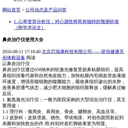
网站首页
>
公司动态及产品问答
1. 心率变异分析仪：对心源性猝死有独特的预测价值
（附学术论文）
鼻炎治疗仪使用大全
2016-08-11 17:18:40
北京芯瑞康科技有限公司——提供健康无
创体检设备
阅读
鼻炎治疗仪通过650纳米的软激光修复受损鼻粘膜组织，提高
鼻组织排毒代谢和自然免疫能力，加快粘膜内毛细血管血液循
环速度，增强吞噬细胞的噬菌能力，吸收鼻组织渗出的水肿，
改善鼻腔通气状态，减少肥大细胞的组织胺释放，缓解鼻过敏
反应。
1. 氦氖激光治疗仪：一般为医院采购的大型综合治疗仪，其主
要用途：
1-1 理疗科：颈周炎、肩周炎、骨炎、腱鞘炎、高血压等。
1-2 皮肤科：皮肤溃疡、烧伤、带状疱疹、对创伤面照射起到
杀菌和加快愈合的作 用,特别对老烂脚效果更为明显。