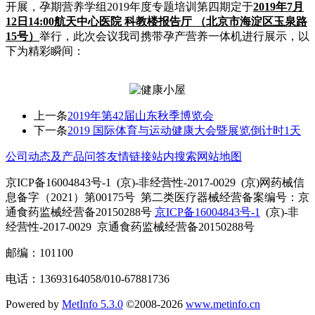
开展，孕期营养学组
2019
年度专题培训第四期
定于
2019
年
7
月
1
2
日
14:00
航天中心医院
科教楼报告厅
（北京市海淀区玉泉路
1
5
号）
举行，此次会议我司携带孕产营养一体机进行展示，以
下为精彩瞬间：
上一条
2019年第42届山东秋季博览会
下一条
2019 国际体育与运动健康大会暨展览倒计时1天
公司动态及产品问答
友情链接
站内搜索
网站地图
京ICP备16004843号-1 (京)-非经营性-2017-0029 (京)网药械信
息备字（2021）第00175号 第二类医疗器械经营备案编号：京
通食药监械经营备20150288号
京ICP备16004843号-1
(京)-非
经营性-2017-0029 京通食药监械经营备20150288号
邮编：101100
电话：13693164058/010-67881736
Powered by
MetInfo 5.3.0
©2008-2026
www.metinfo.cn